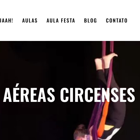
UAAH!
AULAS
AULA FESTA
BLOG
CONTATO
 AÉREAS CIRCENSES