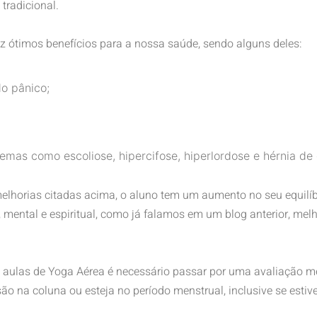
tradicional.
az ótimos benefícios para a nossa saúde, sendo alguns deles:
o pânico;
lemas como escoliose, hipercifose, hiperlordose e hérnia de 
lhorias citadas acima, o aluno tem um aumento no seu equilíbr
, mental e espiritual, como já falamos em um blog anterior, me
as aulas de Yoga Aérea é necessário passar por uma avaliação mé
o na coluna ou esteja no período menstrual, inclusive se estiv