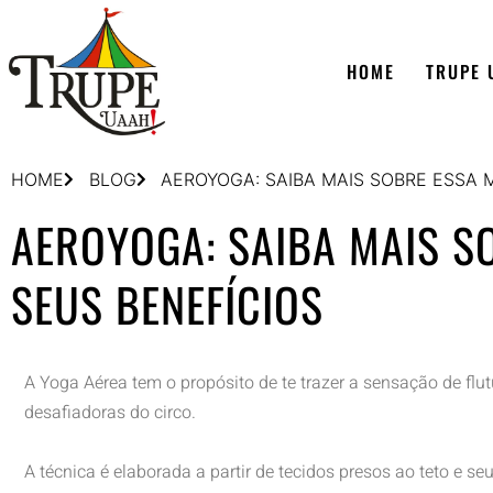
HOME
TRUPE 
HOME
BLOG
AEROYOGA: SAIBA MAIS SOBRE ESSA 
AEROYOGA: SAIBA MAIS S
SEUS BENEFÍCIOS
A Yoga Aérea tem o propósito de te trazer a sensação de flu
desafiadoras do circo.
A técnica é elaborada a partir de tecidos presos ao teto e 